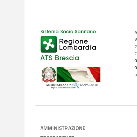
A
V
2
C
0
0
p
AMMINISTRAZIONE