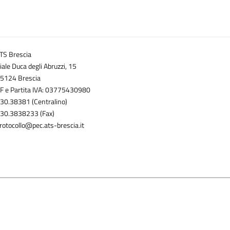
TS Brescia
iale Duca degli Abruzzi, 15
5124 Brescia
F e Partita IVA: 03775430980
30.38381 (Centralino)
30.3838233 (Fax)
rotocollo@pec.ats-brescia.it