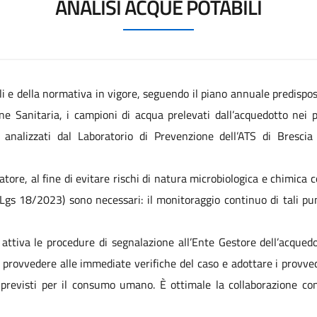
ANALISI ACQUE POTABILI
nali e della normativa in vigore, seguendo il piano annuale predispo
e Sanitaria, i campioni di acqua prelevati dall’acquedotto nei pu
o analizzati dal Laboratorio di Prevenzione dell’ATS di Bresci
atore, al fine di evitare rischi di natura microbiologica e chimica
.Lgs 18/2023) sono necessari: il monitoraggio continuo di tali punt
, attiva le procedure di segnalazione all’Ente Gestore dell’acque
di provvedere alle immediate verifiche del caso e adottare i provve
previsti per il consumo umano. È ottimale la collaborazione con t