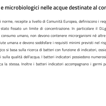
i e microbiologici nelle acque destinate al
li norme, recepite a livello di Comunità Europea, definiscono i requ
tato fissato un limite di concentrazione. In particolare il D.L
 al consumo umano, non devono contenere microrganismi né altre s
ute umana e devono soddisfare i requisiti minimi previsti nel risp
gico si basa sulla ricerca di batteri con funzione di indicatori, os
 sulla qualità dell'acqua. I batteri indicatori possiedono numerosi
ica la stessa. Inoltre i batteri indicatori accompagnano i germi