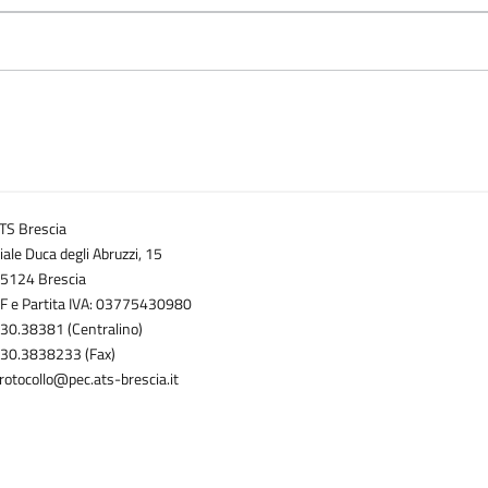
TS Brescia
iale Duca degli Abruzzi, 15
5124 Brescia
F e Partita IVA: 03775430980
30.38381 (Centralino)
30.3838233 (Fax)
rotocollo@pec.ats-brescia.it