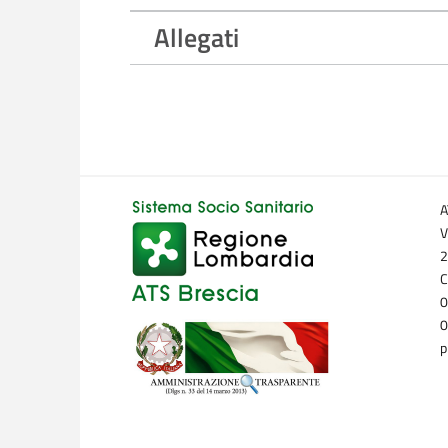
Allegati
A
V
2
C
0
0
p