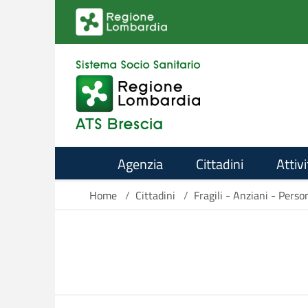
Salta al contenuto principale
Agenzia
Cittadini
Attivi
Home
/
Cittadini
/
Fragili - Anziani - Perso