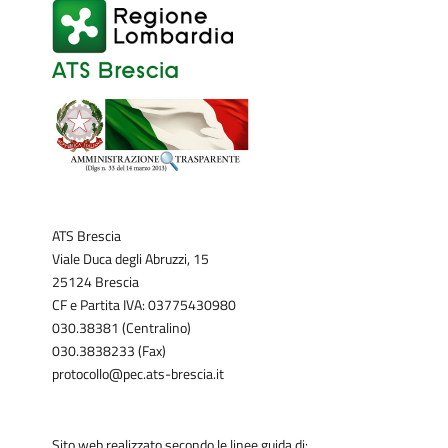
ATS Brescia
Viale Duca degli Abruzzi, 15
25124 Brescia
CF e Partita IVA: 03775430980
030.38381 (Centralino)
030.3838233 (Fax)
protocollo@pec.ats-brescia.it
Sito web realizzato secondo le linee guida di: