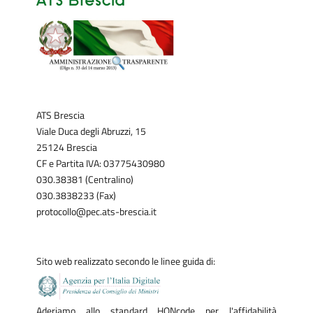
ATS Brescia
Viale Duca degli Abruzzi, 15
25124 Brescia
CF e Partita IVA: 03775430980
030.38381 (Centralino)
030.3838233 (Fax)
protocollo@pec.ats-brescia.it
Sito web realizzato secondo le linee guida di:
Aderiamo allo standard HONcode per l'affidabilità