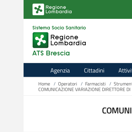
Salta al contenuto principale
Agenzia
Cittadini
Attivi
Home
/
Operatori
/
Farmacisti
/
Strument
COMUNICAZIONE VARIAZIONE DIRETTORE DI
COMUNIC