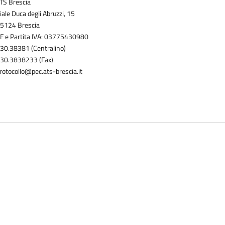
TS Brescia
iale Duca degli Abruzzi, 15
5124 Brescia
F e Partita IVA: 03775430980
30.38381 (Centralino)
30.3838233 (Fax)
rotocollo@pec.ats-brescia.it