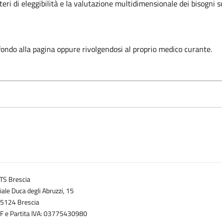
iteri di eleggibilità e la valutazione multidimensionale dei bisogni s
 fondo alla pagina oppure rivolgendosi al proprio medico curante.
TS Brescia
iale Duca degli Abruzzi, 15
5124 Brescia
F e Partita IVA: 03775430980