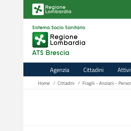
Salta al contenuto principale
Agenzia
Cittadini
Attivi
Home
/
Cittadini
/
Fragili - Anziani - Perso