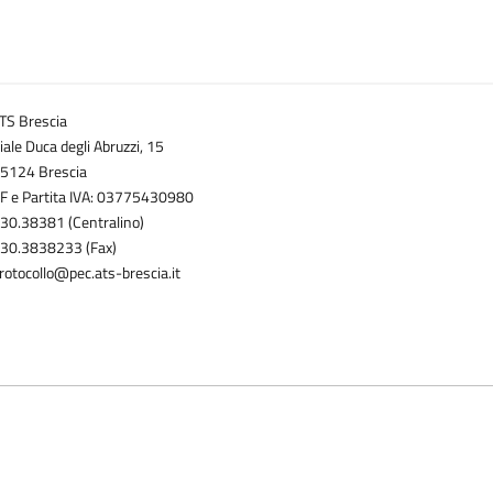
TS Brescia
iale Duca degli Abruzzi, 15
5124 Brescia
F e Partita IVA: 03775430980
30.38381 (Centralino)
30.3838233 (Fax)
rotocollo@pec.ats-brescia.it