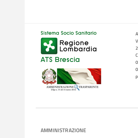
A
V
2
C
0
0
p
AMMINISTRAZIONE