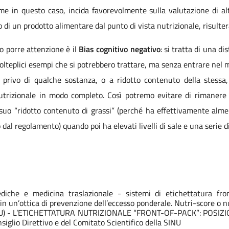
me in questo caso, incida favorevolmente sulla valutazione di altri
o di un prodotto alimentare dal punto di vista nutrizionale, risult
o porre attenzione è il
Bias cognitivo negativo
: si tratta di una di
molteplici esempi che si potrebbero trattare, ma senza entrare nel m
 privo di qualche sostanza, o a ridotto contenuto della stess
nutrizionale in modo completo. Così potremo evitare di rimaner
 suo “ridotto contenuto di grassi” (perché ha effettivamente alme
dal regolamento) quando poi ha elevati livelli di sale e una serie di
iche e medicina traslazionale - sistemi di etichettatura front
 in un’ottica di prevenzione dell’eccesso ponderale. Nutri-score o 
(SINU) - L’ETICHETTATURA NUTRIZIONALE “FRONT-OF-PACK”: POSI
lio Direttivo e del Comitato Scientifico della SINU