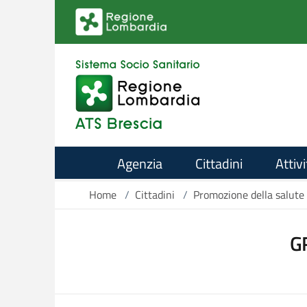
Salta al contenuto principale
Agenzia
Cittadini
Attivi
Home
/
Cittadini
/
Promozione della salute
G