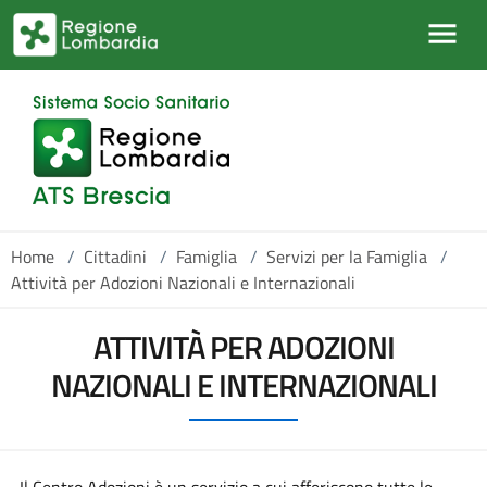
Salta al contenuto principale
Home
/
Cittadini
/
Famiglia
/
Servizi per la Famiglia
/
Attività per Adozioni Nazionali e Internazionali
ATTIVITÀ PER ADOZIONI
NAZIONALI E INTERNAZIONALI
Il Centro Adozioni è un servizio a cui afferiscono tutte le