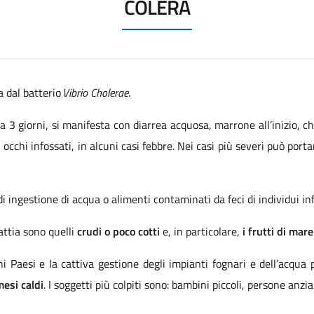
COLERA
a dal batterio
Vibrio Cholerae
.
 3 giorni, si manifesta con diarrea acquosa, marrone all’inizio, chi
occhi infossati, in alcuni casi febbre. Nei casi più severi può port
 di ingestione di acqua o alimenti contaminati da feci di individui in
lattia sono quelli
crudi o poco cotti
e, in particolare,
i frutti di mare
ni Paesi e la cattiva gestione degli impianti fognari e dell’acqua 
esi caldi
. I soggetti più colpiti sono: bambini piccoli, persone an