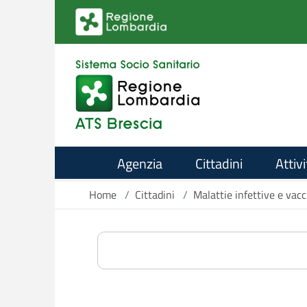
Salta al contenuto principale
Agenzia
Cittadini
Attivi
Home
/
Cittadini
/
Malattie infettive e vacc