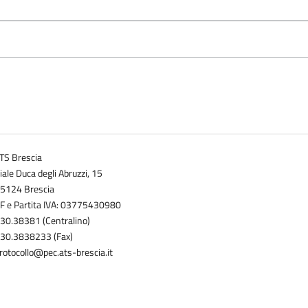
TS Brescia
iale Duca degli Abruzzi, 15
5124 Brescia
F e Partita IVA: 03775430980
30.38381 (Centralino)
30.3838233 (Fax)
rotocollo@pec.ats-brescia.it