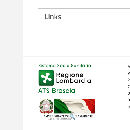
Links
A
V
2
C
0
0
p