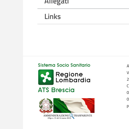
Allegati
Links
A
V
2
C
0
0
p