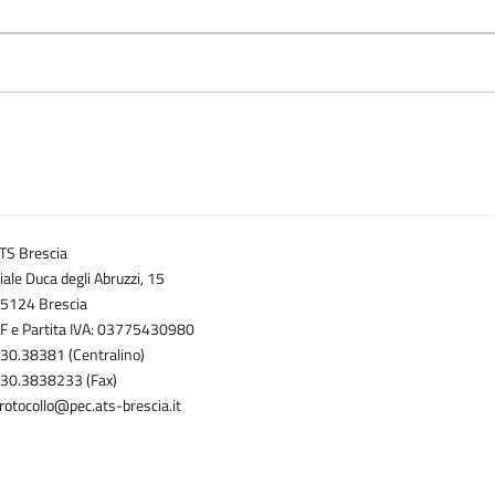
TS Brescia
iale Duca degli Abruzzi, 15
5124 Brescia
F e Partita IVA: 03775430980
30.38381 (Centralino)
30.3838233 (Fax)
rotocollo@pec.ats-brescia.it