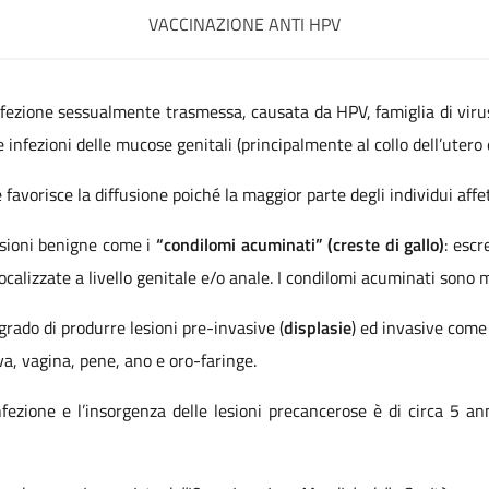
VACCINAZIONE ANTI HPV
infezione sessualmente trasmessa, causata da HPV, famiglia di virus
 infezioni delle mucose genitali (principalmente al collo dell’utero e
 favorisce la diffusione poiché la maggior parte degli individui affe
esioni benigne come i
“condilomi acuminati” (creste di gallo)
: escr
localizzate a livello genitale e/o anale. I condilomi acuminati sono 
 grado di produrre lesioni pre-invasive (
displasie
) ed invasive com
a, vagina, pene, ano e oro-faringe.
fezione e l’insorgenza delle lesioni precancerose è di circa 5 a