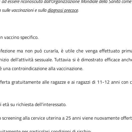
a ad essere riconosciuta dall’Organizzazione Mondiale della Sanità come 
 sulle vaccinazioni e sulla
diagnosi precoce
.
n vaccino specifico.
infezione ma non può curarla, è utile che venga effettuato prima 
izio dell'attività sessuale. Tuttavia si è dimostrato efficace anche 
 è una controindicazione alla vaccinazione.
erta gratuitamente alle ragazze e ai ragazzi di 11-12 anni con c
 età su richiesta dell'interessato.
o screening alla cervice uterina a 25 anni viene nuovamente offert
itamente per particolari condizioni di rischio: