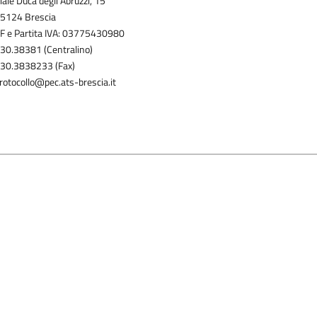
iale Duca degli Abruzzi, 15
5124 Brescia
F e Partita IVA: 03775430980
30.38381 (Centralino)
30.3838233 (Fax)
rotocollo@pec.ats-brescia.it