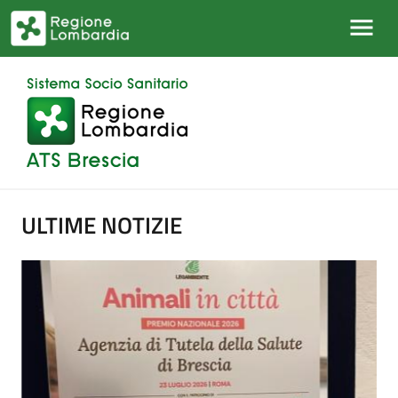
Salta al contenuto principale
ULTIME NOTIZIE