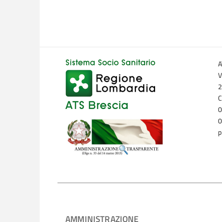
A
V
2
C
0
0
p
AMMINISTRAZIONE