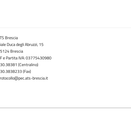
TS Brescia
iale Duca degli Abruzzi, 15
5124 Brescia
F e Partita IVA: 03775430980
30.38381 (Centralino)
30.3838233 (Fax)
rotocollo@pec.ats-brescia.it