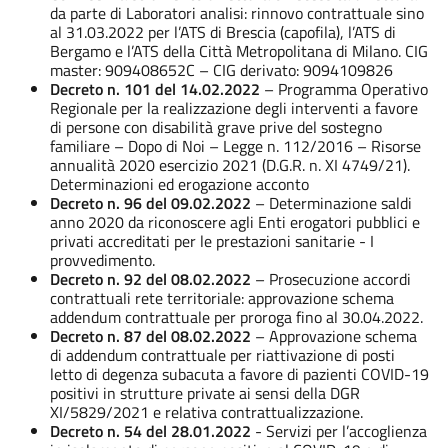
da parte di Laboratori analisi: rinnovo contrattuale sino
al 31.03.2022 per l’ATS di Brescia (capofila), l’ATS di
Bergamo e l’ATS della Città Metropolitana di Milano. CIG
master: 909408652C – CIG derivato: 9094109826
Decreto n. 101 del 14.02.2022
– Programma Operativo
Regionale per la realizzazione degli interventi a favore
di persone con disabilità grave prive del sostegno
familiare – Dopo di Noi – Legge n. 112/2016 – Risorse
annualità 2020 esercizio 2021 (D.G.R. n. XI 4749/21).
Determinazioni ed erogazione acconto
Decreto n. 96 del 09.02.2022
– Determinazione saldi
anno 2020 da riconoscere agli Enti erogatori pubblici e
privati accreditati per le prestazioni sanitarie - I
provvedimento.
Decreto n. 92 del 08.02.2022
– Prosecuzione accordi
contrattuali rete territoriale: approvazione schema
addendum contrattuale per proroga fino al 30.04.2022.
Decreto n. 87 del 08.02.2022
– Approvazione schema
di addendum contrattuale per riattivazione di posti
letto di degenza subacuta a favore di pazienti COVID-19
positivi in strutture private ai sensi della DGR
XI/5829/2021 e relativa contrattualizzazione.
Decreto n. 54 del 28.01.2022
- Servizi per l’accoglienza