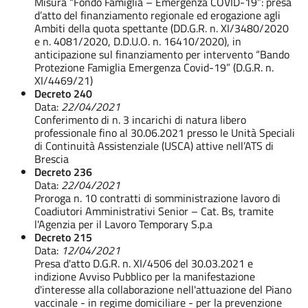
Misura “Fondo Famiglia – Emergenza COVID-19”: presa
d’atto del finanziamento regionale ed erogazione agli
Ambiti della quota spettante (DD.G.R. n. XI/3480/2020
e n. 4081/2020, D.D.U.O. n. 16410/2020), in
anticipazione sul finanziamento per intervento “Bando
Protezione Famiglia Emergenza Covid-19” (D.G.R. n.
XI/4469/21)
Decreto 240
Data:
22/04/2021
Conferimento di n. 3 incarichi di natura libero
professionale fino al 30.06.2021 presso le Unità Speciali
di Continuità Assistenziale (USCA) attive nell’ATS di
Brescia
Decreto 236
Data:
22/04/2021
Proroga n. 10 contratti di somministrazione lavoro di
Coadiutori Amministrativi Senior – Cat. Bs, tramite
l'Agenzia per il Lavoro Temporary S.p.a
Decreto 215
Data:
12/04/2021
Presa d'atto D.G.R. n. XI/4506 del 30.03.2021 e
indizione Avviso Pubblico per la manifestazione
d'interesse alla collaborazione nell'attuazione del Piano
vaccinale - in regime domiciliare - per la prevenzione