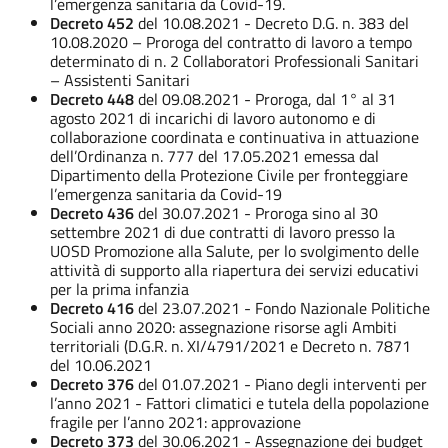
l’emergenza sanitaria da Covid-19.
Decreto 452
del
10.08.2021 - Decreto D.G. n. 383 del
10.08.2020 – Proroga del contratto di lavoro a tempo
determinato di n. 2 Collaboratori Professionali Sanitari
– Assistenti Sanitari
Decreto 448
del 09.08.2021 - Proroga, dal 1° al 31
agosto 2021 di incarichi di lavoro autonomo e di
collaborazione coordinata e continuativa in attuazione
dell’Ordinanza n. 777 del 17.05.2021 emessa dal
Dipartimento della Protezione Civile per fronteggiare
l’emergenza sanitaria da Covid-19
Decreto 436
del 30.07.2021 - Proroga sino al 30
settembre 2021 di due contratti di lavoro presso la
UOSD Promozione alla Salute, per lo svolgimento delle
attività di supporto alla riapertura dei servizi educativi
per la prima infanzia
Decreto 416
del 23.07.2021 - Fondo Nazionale Politiche
Sociali anno 2020: assegnazione risorse agli Ambiti
territoriali (D.G.R. n. XI/4791/2021 e Decreto n. 7871
del 10.06.2021
Decreto 376
del 01.07.2021 - Piano degli interventi per
l’anno 2021 - Fattori climatici e tutela della popolazione
fragile per l’anno 2021: approvazione
Decreto 373
del 30.06.2021 - Assegnazione dei budget