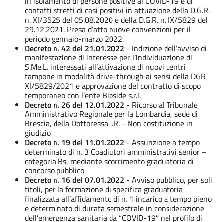
in isolamento di persone positive al COVID-19 e di
contatti stretti di casi positivi in attuazione della D.G.R.
n. XI/3525 del 05.08.2020 e della D.G.R. n. IX/5829 del
29.12.2021. Presa d’atto nuove convenzioni per il
periodo gennaio-marzo 2022.
Decreto n. 42 del 21.01.2022
- Indizione dell’avviso di
manifestazione di interesse per l’individuazione di
S.Me.L. interessati all’attivazione di nuovi centri
tampone in modalità drive-through ai sensi della DGR
XI/5829/2021 e approvazione del contratto di scopo
temporaneo con l’ente Bioside s.r.l.
Decreto n. 26 del 12.01.2022 -
Ricorso al Tribunale
Amministrativo Regionale per la Lombardia, sede di
Brescia, della Dottoressa I.R. - Non costituzione in
giudizio
Decreto n. 19 del 11.01.2022
- Assunzione a tempo
determinato di n. 3 Coadiutori amministrativi senior –
categoria Bs, mediante scorrimento graduatoria di
concorso pubblico
Decreto n. 16 del 07.01.2022 -
Avviso pubblico, per soli
titoli, per la formazione di specifica graduatoria
finalizzata all’affidamento di n. 1 incarico a tempo pieno
e determinato di durata semestrale in considerazione
dell’emergenza sanitaria da “COVID-19” nel profilo di