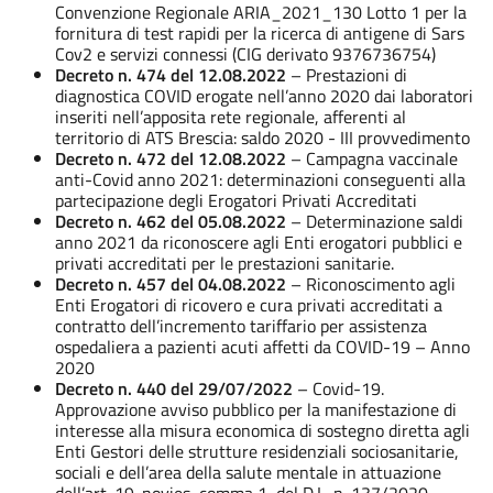
Convenzione Regionale ARIA_2021_130 Lotto 1 per la
fornitura di test rapidi per la ricerca di antigene di Sars
Cov2 e servizi connessi (CIG derivato 9376736754)
Decreto n. 474 del 12.08.2022
– Prestazioni di
diagnostica COVID erogate nell’anno 2020 dai laboratori
inseriti nell’apposita rete regionale, afferenti al
territorio di ATS Brescia: saldo 2020 - III provvedimento
Decreto n. 472 del 12.08.2022
– Campagna vaccinale
anti-Covid anno 2021: determinazioni conseguenti alla
partecipazione degli Erogatori Privati Accreditati
Decreto n. 462 del 05.08.2022
– Determinazione saldi
anno 2021 da riconoscere agli Enti erogatori pubblici e
privati accreditati per le prestazioni sanitarie.
Decreto n. 457 del 04.08.2022
– Riconoscimento agli
Enti Erogatori di ricovero e cura privati accreditati a
contratto dell’incremento tariffario per assistenza
ospedaliera a pazienti acuti affetti da COVID-19 – Anno
2020
Decreto n. 440 del 29/07/2022
– Covid-19.
Approvazione avviso pubblico per la manifestazione di
interesse alla misura economica di sostegno diretta agli
Enti Gestori delle strutture residenziali sociosanitarie,
sociali e dell’area della salute mentale in attuazione
dell’art. 19-novies, comma 1, del D.L. n. 137/2020,