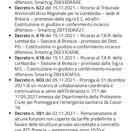
difensivo. Smartcig Z0633DAAAE.
Decreto n. 622
del 15.11.2021 – Ricorso al Tribunale
Amministrativo Regionale per la Lombardia – sede di
Brescia – promosso dalla sig.ra E.C. ed altri.
Costituzione in giudizio e conferimento incarico
difensivo – Smartcig Z8733DAA27.
Decreto n. 619
del 15.11.2021 – Ricorso al T.A.R. della
Lombardia – Sezione di Brescia - promosso dal Dott.
P.G. - Costituzione in giudizio e conferimento incarico
difensivo. Smartcig Z6E33C6F8C.
Decreto n. 618
del 15.11.2021 – Ricorso al T.A.R. della
Lombardia – Sezione di Brescia - promosso dalla Sig.ra
M.S. - Costituzione in giudizio e conferimento incarico
difensivo. Smartcig Z8333C6F53.
Decreto n. 603
del 05.11.2021 - Proroga al 31 dicembre
2021 di un incarico di collaborazione coordinata e
continuativa ai sensi dell’Ordinanza n. 777 del
17.05.2021 emessa dal Dipartimento della Protezione
Civile per fronteggiare l’emergenza sanitaria da Covid-
19
Decreto n. 591
del 02.11.2021 - Remunerazione di
alcune funzioni non coperte da tariffe predefinite a
favore delle strutture private accreditate a contratto
con ATS Brescia – assegnazione anno 2020 e