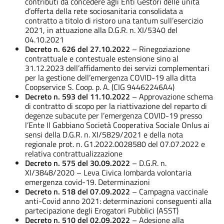
contributi da concedere agli Enti Gestori delle unità
d’offerta della rete sociosanitaria consolidata a
contratto a titolo di ristoro una tantum sull’esercizio
2021, in attuazione alla D.G.R. n. XI/5340 del
04.10.2021
Decreto n. 626 del 27.10.2022
– Rinegoziazione
contrattuale e contestuale estensione sino al
31.12.2023 dell’affidamento dei servizi complementari
per la gestione dell’emergenza COVID-19 alla ditta
Coopservice S. Coop. p. A. (CIG 94462246A4)
Decreto n. 593 del 11.10.2022
– Approvazione schema
di contratto di scopo per la riattivazione del reparto di
degenze subacute per l’emergenza COVID-19 presso
l’Ente Il Gabbiano Società Cooperativa Sociale Onlus ai
sensi della D.G.R. n. XI/5829/2021 e della nota
regionale prot. n. G1.2022.0028580 del 07.07.2022 e
relativa contrattualizzazione
Decreto n. 575 del 30.09.2022
– D.G.R. n.
XI/3848/2020 – Leva Civica lombarda volontaria
emergenza covid-19. Determinazioni
Decreto n. 518 del 07.09.2022
– Campagna vaccinale
anti-Covid anno 2021: determinazioni conseguenti alla
partecipazione degli Erogatori Pubblici (ASST)
Decreto n. 510 del 02.09.2022
– Adesione alla