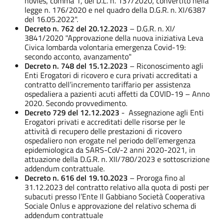
novies, comma 1, del D.L. n. 137/2020, convertito nella
legge n. 176/2020 e nel quadro della D.G.R. n. XI/6387
del 16.05.2022".
Decreto n. 762 del 20.12.2023
– D.G.R. n. XI/
3841/2020 "Approvazione della nuova iniziativa Leva
Civica lombarda volontaria emergenza Covid-19:
secondo acconto, avanzamento"
Decreto n. 748 del 15.12.2023
– Riconoscimento agli
Enti Erogatori di ricovero e cura privati accreditati a
contratto dell’incremento tariffario per assistenza
ospedaliera a pazienti acuti affetti da COVID-19 – Anno
2020. Secondo provvedimento.
Decreto 729 del 12.12.2023
- Assegnazione agli Enti
Erogatori privati e accreditati delle risorse per le
attività di recupero delle prestazioni di ricovero
ospedaliero non erogate nel periodo dell’emergenza
epidemiologica da SARS-CoV-2 anni 2020-2021, in
attuazione della D.G.R. n. XII/780/2023 e sottoscrizione
addendum contrattuale.
Decreto n. 616 del 19.10.2023
– Proroga fino al
31.12.2023 del contratto relativo alla quota di posti per
subacuti presso l’Ente Il Gabbiano Società Cooperativa
Sociale Onlus e approvazione del relativo schema di
addendum contrattuale