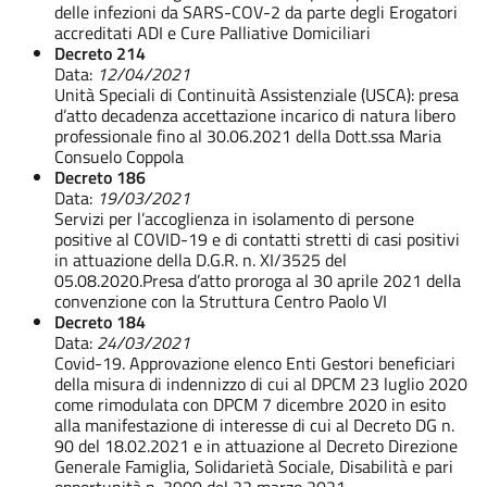
delle infezioni da SARS-COV-2 da parte degli Erogatori
accreditati ADI e Cure Palliative Domiciliari
Decreto 214
Data:
12/04/2021
Unità Speciali di Continuità Assistenziale (USCA): presa
d’atto decadenza accettazione incarico di natura libero
professionale fino al 30.06.2021 della Dott.ssa Maria
Consuelo Coppola
Decreto 186
Data:
19/03/2021
Servizi per l’accoglienza in isolamento di persone
positive al COVID-19 e di contatti stretti di casi positivi
in attuazione della D.G.R. n. XI/3525 del
05.08.2020.Presa d’atto proroga al 30 aprile 2021 della
convenzione con la Struttura Centro Paolo VI
Decreto 184
Data:
24/03/2021
Covid-19. Approvazione elenco Enti Gestori beneficiari
della misura di indennizzo di cui al DPCM 23 luglio 2020
come rimodulata con DPCM 7 dicembre 2020 in esito
alla manifestazione di interesse di cui al Decreto DG n.
90 del 18.02.2021 e in attuazione al Decreto Direzione
Generale Famiglia, Solidarietà Sociale, Disabilità e pari
opportunità n. 3900 del 22 marzo 2021