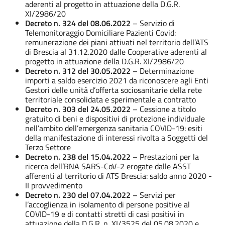
aderenti al progetto in attuazione della D.G.R.
XI/2986/20
Decreto n. 324 del 08.06.2022
– Servizio di
Telemonitoraggio Domiciliare Pazienti Covid:
remunerazione dei piani attivati nel territorio dell’ATS
di Brescia al 31.12.2020 dalle Cooperative aderenti al
progetto in attuazione della D.G.R. XI/2986/20
Decreto n. 312 del 30.05.2022
– Determinazione
importi a saldo esercizio 2021 da riconoscere agli Enti
Gestori delle unità d’offerta sociosanitarie della rete
territoriale consolidata e sperimentale a contratto
Decreto n. 303 del 24.05.2022
– Cessione a titolo
gratuito di beni e dispositivi di protezione individuale
nell’ambito dell’emergenza sanitaria COVID-19: esiti
della manifestazione di interessi rivolta a Soggetti del
Terzo Settore
Decreto n. 238 del 15.04.2022
– Prestazioni per la
ricerca dell’RNA SARS-CoV-2 erogate dalle ASST
afferenti al territorio di ATS Brescia: saldo anno 2020 -
II provvedimento
Decreto n. 230 del 07.04.2022
– Servizi per
l’accoglienza in isolamento di persone positive al
COVID-19 e di contatti stretti di casi positivi in
attuazione della D.G.R. n. XI/3525 del 05.08.2020 e