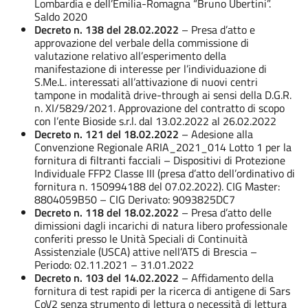
Lombardia e dell’Emilia-Romagna “Bruno Ubertini”.
Saldo 2020
Decreto n. 138 del 28.02.2022
– Presa d’atto e
approvazione del verbale della commissione di
valutazione relativo all’esperimento della
manifestazione di interesse per l’individuazione di
S.Me.L. interessati all’attivazione di nuovi centri
tampone in modalità drive-through ai sensi della D.G.R.
n. XI/5829/2021. Approvazione del contratto di scopo
con l’ente Bioside s.r.l. dal 13.02.2022 al 26.02.2022
Decreto n. 121 del 18.02.2022
– Adesione alla
Convenzione Regionale ARIA_2021_014 Lotto 1 per la
fornitura di filtranti facciali – Dispositivi di Protezione
Individuale FFP2 Classe III (presa d’atto dell’ordinativo di
fornitura n. 150994188 del 07.02.2022). CIG Master:
8804059B50 – CIG Derivato: 9093825DC7
Decreto n. 118 del 18.02.2022
– Presa d’atto delle
dimissioni dagli incarichi di natura libero professionale
conferiti presso le Unità Speciali di Continuità
Assistenziale (USCA) attive nell’ATS di Brescia –
Periodo: 02.11.2021 – 31.01.2022
Decreto n. 103 del 14.02.2022
– Affidamento della
fornitura di test rapidi per la ricerca di antigene di Sars
CoV2 senza strumento di lettura o necessità di lettura