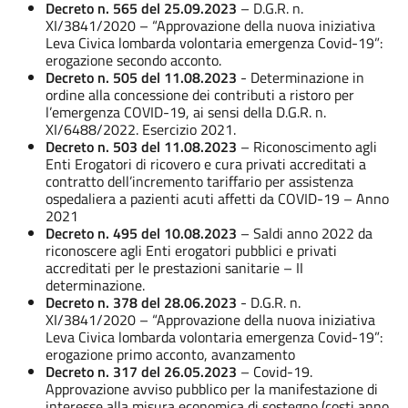
Decreto n. 565 del 25.09.2023
– D.G.R. n.
XI/3841/2020 – “Approvazione della nuova iniziativa
Leva Civica lombarda volontaria emergenza Covid-19”:
erogazione secondo acconto.
Decreto n. 505 del 11.08.2023
-
Determinazione in
ordine alla concessione dei contributi a ristoro per
l’emergenza COVID-19, ai sensi della D.G.R. n.
XI/6488/2022. Esercizio 2021.
Decreto n. 503 del 11.08.2023
– Riconoscimento agli
Enti Erogatori di ricovero e cura privati accreditati a
contratto dell’incremento tariffario per assistenza
ospedaliera a pazienti acuti affetti da COVID-19 – Anno
2021
Decreto n. 495 del 10.08.2023
– Saldi anno 2022 da
riconoscere agli Enti erogatori pubblici e privati
accreditati per le prestazioni sanitarie – II
determinazione.
Decreto n. 378 del 28.06.2023
- D.G.R. n.
XI/3841/2020 – “Approvazione della nuova iniziativa
Leva Civica lombarda volontaria emergenza Covid-19”:
erogazione primo acconto, avanzamento
Decreto n. 317 del 26.05.2023
– Covid-19.
Approvazione avviso pubblico per la manifestazione di
interesse alla misura economica di sostegno (costi anno