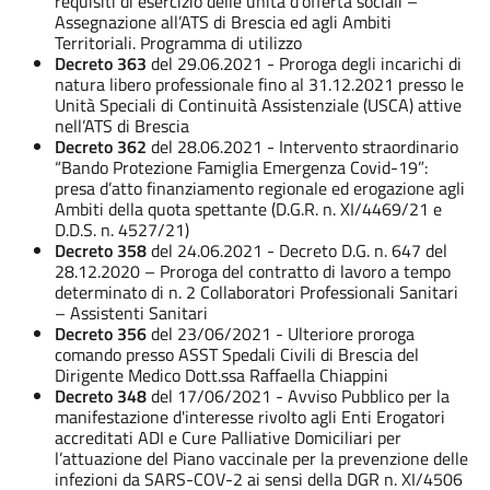
requisiti di esercizio delle unità d’offerta sociali –
Assegnazione all’ATS di Brescia ed agli Ambiti
Territoriali. Programma di utilizzo
Decreto 363
del 29.06.2021 - Proroga degli incarichi di
natura libero professionale fino al 31.12.2021 presso le
Unità Speciali di Continuità Assistenziale (USCA) attive
nell’ATS di Brescia
Decreto 362
del 28.06.2021 - Intervento straordinario
“Bando Protezione Famiglia Emergenza Covid-19”:
presa d’atto finanziamento regionale ed erogazione agli
Ambiti della quota spettante (D.G.R. n. XI/4469/21 e
D.D.S. n. 4527/21)
Decreto 358
del 24.06.2021 - Decreto D.G. n. 647 del
28.12.2020 – Proroga del contratto di lavoro a tempo
determinato di n. 2 Collaboratori Professionali Sanitari
– Assistenti Sanitari
Decreto 356
del 23/06/2021 - Ulteriore proroga
comando presso ASST Spedali Civili di Brescia del
Dirigente Medico Dott.ssa Raffaella Chiappini
Decreto 348
del 17/06/2021 - Avviso Pubblico per la
manifestazione d'interesse rivolto agli Enti Erogatori
accreditati ADI e Cure Palliative Domiciliari per
l’attuazione del Piano vaccinale per la prevenzione delle
infezioni da SARS-COV-2 ai sensi della DGR n. XI/4506