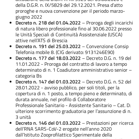
della D.G.R. n. IX/5829 del 29.12.2021. Presa d’atto
proroghe e nuova convenzione per il periodo marzo-
giugno 2022
Decreto n. 218 del 01.04.2022
– Proroga degli incarichi
di natura libero professionale fino al 30.06.2022 presso
le Unità Speciali di Continuità Assistenziale (USCA)
attive nell’ATS di Brescia
Decreto n. 191 del 25.03.2022
– Convenzione Consip
Telefonia mobile 8. (CIG derivato: 9131246E90)
Decreto n. 177 del 18.03.2022
– Decreto D.G. n. 19 del
11.01.2022 - Proroga del contratto di lavoro a tempo
determinato di n. 1 Coadiutore amministrativo senior –
categoria Bs
Decreto n. 147 del 01.03.2022
– Decreto D.G. n. 52 del
28.01.2022 - avviso pubblico, per soli titoli, per la
copertura di n. 1 posto, a tempo pieno e determinato, di
durata annuale, nel profilo di Collaboratore
Professionale Sanitario - Assistente Sanitario – Cat. D:
ulteriore scorrimento graduatoria per l’assunzione di n.
3 unità
Decreto n. 146 del 01.03.2022
– Prestazioni per ricerca
dell’RNA SARS-CoV-2 erogate nell’anno 2020
dall’Istituto Zooprofilattico Sperimentale della