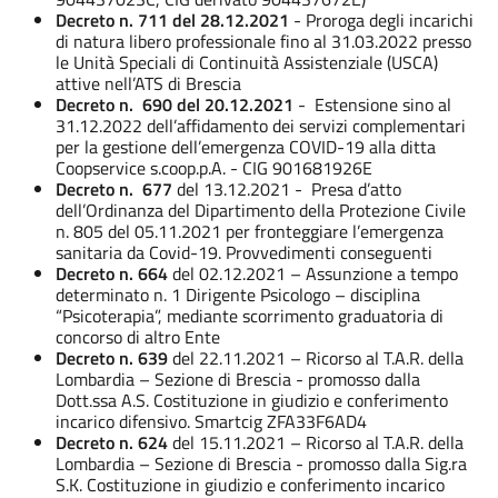
Decreto n. 711 del 28.12.2021
- Proroga degli incarichi
di natura libero professionale fino al 31.03.2022 presso
le Unità Speciali di Continuità Assistenziale (USCA)
attive nell’ATS di Brescia
Decreto n. 690
del 20.12.2021
- Estensione sino al
31.12.2022 dell’affidamento dei servizi complementari
per la gestione dell’emergenza COVID-19 alla ditta
Coopservice s.coop.p.A. - CIG 901681926E
Decreto n. 677
del 13.12.2021 - Presa d’atto
dell’Ordinanza del Dipartimento della Protezione Civile
n. 805 del 05.11.2021 per fronteggiare l’emergenza
sanitaria da Covid-19. Provvedimenti conseguenti
Decreto n. 664
del 02.12.2021 – Assunzione a tempo
determinato n. 1 Dirigente Psicologo – disciplina
“Psicoterapia”, mediante scorrimento graduatoria di
concorso di altro Ente
Decreto n. 639
del 22.11.2021 – Ricorso al T.A.R. della
Lombardia – Sezione di Brescia - promosso dalla
Dott.ssa A.S. Costituzione in giudizio e conferimento
incarico difensivo. Smartcig ZFA33F6AD4
Decreto n. 624
del 15.11.2021 – Ricorso al T.A.R. della
Lombardia – Sezione di Brescia - promosso dalla Sig.ra
S.K. Costituzione in giudizio e conferimento incarico